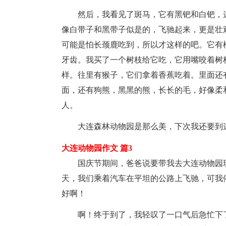
然后，我看见了斑马，它有黑钯和白钯，
像白带子和黑带子似是的，飞驰起来，更是壮
可能是怕长颈鹿吃到，所以才这样的吧。它有
牙齿。我买了一个树枝给它吃，它用嘴咬着树
样。往里有猴子，它们拿着香蕉吃着。里面还
面，还有狗熊，黑黑的熊，长长的毛，好像柔
人。
大连森林动物园是那么美，下次我还要到
大连动物园作文 篇3
国庆节期间，爸爸说要带我去大连动物园
天，我们乘着汽车在平坦的公路上飞驰，可我
好啊！
啊！终于到了，我轻叹了一口气后急忙下