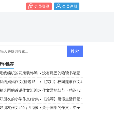
会员登录
会员注册
精华推荐
毛线编织的花束装饰编
没有尾巴的狼读书笔记
织教程图解
摘抄
我的妈妈作文(精选15
【实用】校园趣事作文4
)
篇
精选雨的诉说作文汇编6
作文爱的细节（精选72
篇
篇）
好朋友的小学作文(合集
【推荐】暑假生活日记3
5篇)
篇
好朋友作文400字汇编9
关于国学的作文：弟子