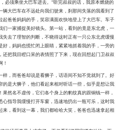
的，必须乘坐大巴车进去。”听完叔叔的话，我原本燃烧的
一辆大巴车在不远处向我们驶来，刹那间失落的我看到了
拉起爸爸妈妈的手，笑容满面欢快地登上了大巴车。车子
我们一家捕捉美好镜头。第一站，看到的竟是东北虎，一
我失去了理智的判断，不晓得这时正有一只公东北虎缓慢
是好，妈妈也慌忙闭上眼睛，紧紧地抓着我的手，一旁的
，还把我目瞪口呆的表情照了下来，现在回想起门卫叔叔
啊！
一样，而爸爸却说是看狮子，话语间不知不觉就到了。好
帘的是大狮子，他们看起来相对听话一些，似乎是想让我
！果然名不虚传，它们各个身上的豹纹真的跟铜钱一样，
悉心指导我缓慢打开车窗，迅速地扔出一瓶可乐，这时我
起来，看到这一幕，我们都哈哈大笑，爸爸也迅速拿起相