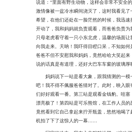
说道：“里面有野生动物，这样会非常不安全
激情像被一盆冷水瞬间浇灭了，这时我看见了
希望，在他们还处在一脸茫然的时候，我迅速
开动了，我和妈妈就负责观看，而爸爸负责为
只母老虎看守着一只小东北虎，温馨的场面让
向我走来。天呐！我吓得目瞪口呆，不知如何
爸爸不但不安慰我和妈妈，竟然哈哈大笑起来
说的话真是有道理，还好大巴车车窗的玻璃厚
妈妈说下一站是看大象，跟我猜测的一模
吧！我不得不佩服爸爸猜对了。此时，映入眼
们好好观看一番。第三站是观看金钱豹。哇塞
漂亮极了！第四站是可乐熊馆，在工作人员的
竟然看到它自己拿起来拧开瓶盖，悠然地喝了
机拍了下了这惊人的一幕……