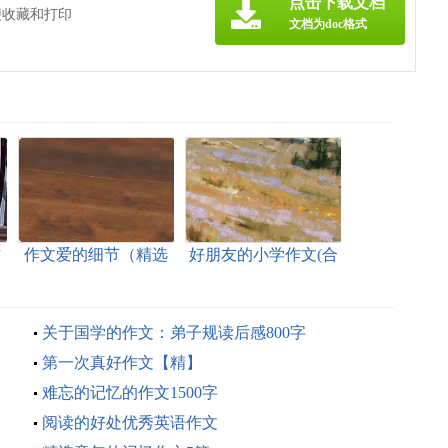
点击下载文档
便收藏和打印
文档为doc格式
作
作文爱的细节（精选
好朋友的小学作文(合
72篇）
集15篇)
关于国学的作文：弟子规读后感800字
第一次真好作文【精】
难忘的记忆的作文1500字
阅读的好处优秀英语作文