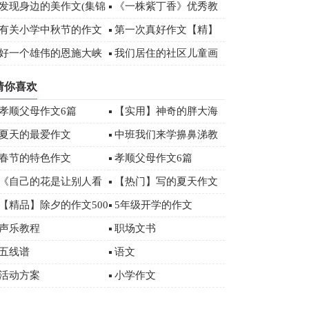
篇
规读后感800字
发现身边的美作文(集锦
《一株紫丁香》优秀教
5篇)
学设计
有关小学中秋节的作文
第一次真好作文【精】
500字三篇
好一个雄伟的恩施大峡
我们居住的社区儿童画
谷游记作文
作品欣赏
猜你喜欢
孝顺父母作文6篇
【实用】神奇的胖大海
作文300字合集九篇
夏天的最爱作文
中班我们来学擤鼻涕教
案范文
春节的特色作文
孝顺父母作文6篇
《自己的花是让别人看
【热门】写的夏天作文
的》课文教案精选
400字九篇
【精品】除夕的作文500
5年级开学的作文
字合集5篇
声乐教程
职场文书
五线谱
语文
活动方案
小学作文