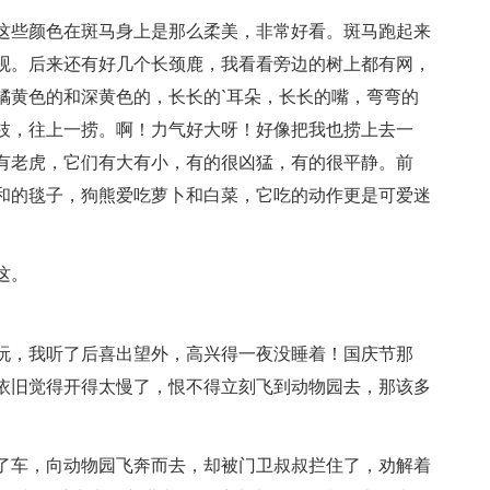
这些颜色在斑马身上是那么柔美，非常好看。斑马跑起来
观。后来还有好几个长颈鹿，我看看旁边的树上都有网，
橘黄色的和深黄色的，长长的`耳朵，长长的嘴，弯弯的
枝，往上一捞。啊！力气好大呀！好像把我也捞上去一
有老虎，它们有大有小，有的很凶猛，有的很平静。前
和的毯子，狗熊爱吃萝卜和白菜，它吃的动作更是可爱迷
这。
玩，我听了后喜出望外，高兴得一夜没睡着！国庆节那
依旧觉得开得太慢了，恨不得立刻飞到动物园去，那该多
了车，向动物园飞奔而去，却被门卫叔叔拦住了，劝解着