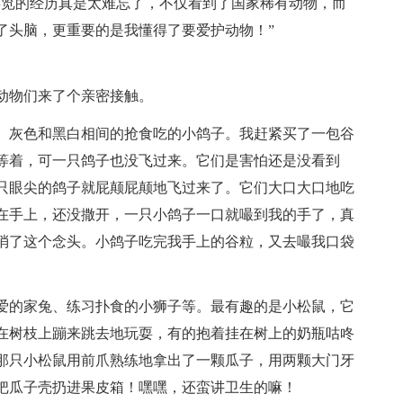
游览的经历真是太难忘了，不仅看到了国家稀有动物，而
了头脑，更重要的是我懂得了要爱护动物！”
动物们来了个亲密接触。
、灰色和黑白相间的抢食吃的小鸽子。我赶紧买了一包谷
等着，可一只鸽子也没飞过来。它们是害怕还是没看到
只眼尖的鸽子就屁颠屁颠地飞过来了。它们大口大口地吃
在手上，还没撒开，一只小鸽子一口就嘬到我的手了，真
消了这个念头。小鸽子吃完我手上的谷粒，又去嘬我口袋
。
爱的家兔、练习扑食的小狮子等。最有趣的是小松鼠，它
在树枝上蹦来跳去地玩耍，有的抱着挂在树上的奶瓶咕咚
那只小松鼠用前爪熟练地拿出了一颗瓜子，用两颗大门牙
把瓜子壳扔进果皮箱！嘿嘿，还蛮讲卫生的嘛！