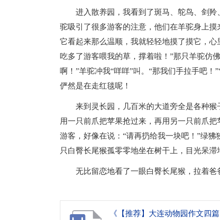
进入散养园，我看到了斑马、鸵鸟、剑羚
驼吸引了很多游客的注意，他们在羊驼身上摸
它看起来那么温顺，我就轻轻地摸了摸它，心里
吃多了游客喂我的草，撑着啦！”那只羊驼仿佛
啊！”羊驼冲我“咩咩”叫。“那我们手拉手吧！”
俨然是在走红毯呢！
来到灵长园，几百米的大道旁全是各种猴
用一只前爪把苹果抢过来，再用另一只前爪把
游客，好像在说：“请再扔给我一块吧！”绿
只白臀长尾猴孤零零地坐在树干上，目光呆滞
无比留恋地看了一眼白臀长尾猴，拉着爸
《【推荐】大连动物园作文四篇.d