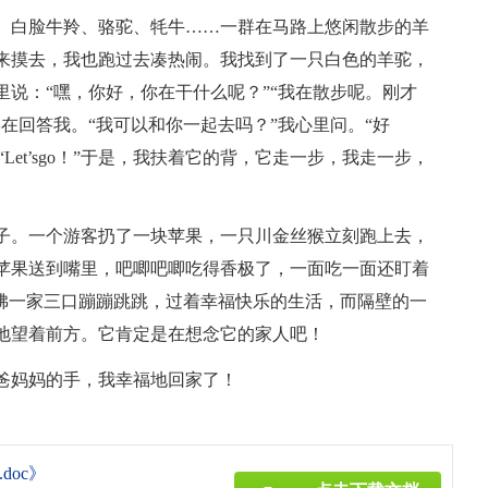
、白脸牛羚、骆驼、牦牛……一群在马路上悠闲散步的羊
来摸去，我也跑过去凑热闹。我找到了一只白色的羊驼，
说：“嘿，你好，你在干什么呢？”“我在散步呢。刚才
在回答我。“我可以和你一起去吗？”我心里问。“好
“Let’sgo！”于是，我扶着它的背，它走一步，我走一步，
子。一个游客扔了一块苹果，一只川金丝猴立刻跑上去，
苹果送到嘴里，吧唧吧唧吃得香极了，一面吃一面还盯着
狒狒一家三口蹦蹦跳跳，过着幸福快乐的生活，而隔壁的一
地望着前方。它肯定是在想念它的家人吧！
爸妈妈的手，我幸福地回家了！
oc》