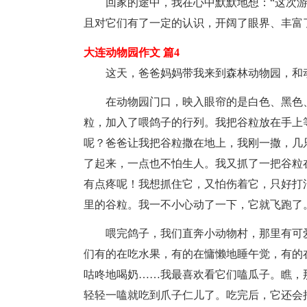
回家的途中，我在心中默默地想：“这次
且对它们有了一定的认识，开阔了眼界、丰富
大连动物园作文 篇4
这天，爸爸妈妈带我来到森林动物园，和
在动物园门口，映入眼帘的是白色、黑色
粒，加入了喂鸽子的行列。我把谷粒放在手上
呢？爸爸让我把谷粒撒在地上，我刚一撒，几
了起来，一点也不怕生人。我又抓了一把谷粒
有点疼呢！我想抓住它，又怕伤着它，只好打
里的谷粒。我一不小心动了一下，它就飞跑了
喂完鸽子，我们直奔小动物村，那里有可
们有的在吃水果，有的在慵懒地睡午觉，有的
咕咚地喝奶……我最喜欢看它们嗑瓜子。瞧，
轻轻一嗑就吃到爪子仁儿了。吃完后，它还会