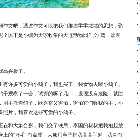
1
到作文吧，通过作文可以把我们那些零零散散的思想，聚
呢？以下是小编为大家收集的大连动物园作文4篇，欢迎
我高兴极了。
里有许多可爱的小鸽子，我也买了一袋食物去喂小鸽子。
鸽子观察了一会，试探的啄了几口，发现没有危险，就跳
，用手托着鸽子，既兴奋又害怕，害怕它们啄我的手，小
多照片，我喜欢这些可爱的小鸽子。
正在和大象合影，我们交了钱后，泰国的叔叔把我抱起放
身上的“汗毛”有点硬，大象用鼻子把我高高举起，我真有