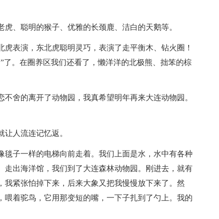
老虎、聪明的猴子、优雅的长颈鹿、洁白的天鹅等。
北虎表演，东北虎聪明灵巧，表演了走平衡木、钻火圈！
食”了。在圈养区我们还看了，懒洋洋的北极熊、拙笨的棕
恋不舍的离开了动物园，我真希望明年再来大连动物园。
就让人流连记忆返。
像毯子一样的电梯向前走着。我们上面是水，水中有各种
。走出海洋馆，我们到了大连森林动物园。刚进去，就有
，我紧张怕掉下来，后来大象又把我慢慢放下来了。然
，喂着驼鸟，它用那变短的嘴，一下子扎到了勺上。我的