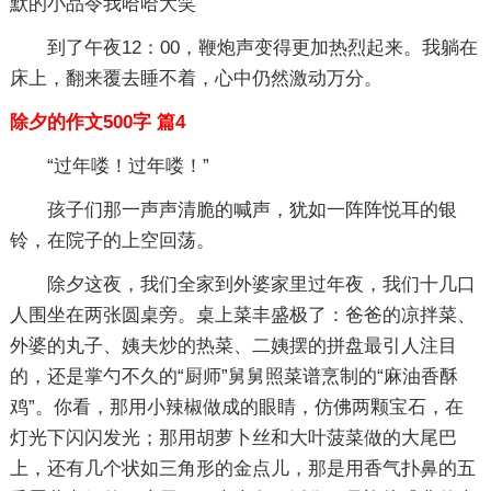
默的小品令我哈哈大笑
到了午夜12：00，鞭炮声变得更加热烈起来。我躺在
床上，翻来覆去睡不着，心中仍然激动万分。
除夕的作文500字 篇4
“过年喽！过年喽！”
孩子们那一声声清脆的喊声，犹如一阵阵悦耳的银
铃，在院子的上空回荡。
除夕这夜，我们全家到外婆家里过年夜，我们十几口
人围坐在两张圆桌旁。桌上菜丰盛极了：爸爸的凉拌菜、
外婆的丸子、姨夫炒的热菜、二姨摆的拼盘最引人注目
的，还是掌勺不久的“厨师”舅舅照菜谱烹制的“麻油香酥
鸡”。你看，那用小辣椒做成的眼睛，仿佛两颗宝石，在
灯光下闪闪发光；那用胡萝卜丝和大叶菠菜做的大尾巴
上，还有几个状如三角形的金点儿，那是用香气扑鼻的五