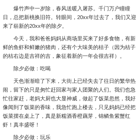
爆竹声中一岁除，春风送暖入屠苏。千门万户瞳瞳
日，总把新桃换旧符。转眼间，20xx年过去了，我们又迎
来了崭新的20xx年的除夕。
今天，我和爸爸妈妈从商场里买来了好多食物，有新
鲜的鱼虾和鲜嫩的猪肉，还有个大味美的桔子（因为桔子
的桔右边是吉祥的吉，象征着新的一年会很吉祥）。
除夕必做：吃喝
天色渐渐暗了下来，大街上已经失去了往日的繁华热
闹，留下的只是匆忙赶回家与家人团聚的人们。我们也急
忙往家赶，老妈大厨也大显神威，做起了饭菜忽然，我好
像闻到了饭菜的香味，我急忙跑上楼去，只见妈妈已经把
饭菜摆在桌上了，真是新糯酒香橙藕芽，锦鳞鱼紫蟹红
虾！真丰盛呀！
除夕必做：玩乐