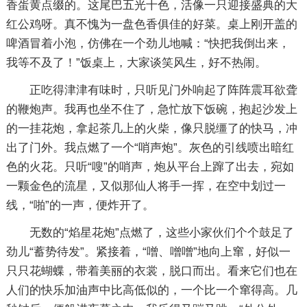
香蛋黄点缀的。这尾巴五光十色，活像一只迎接盛典的大
红公鸡呀。真不愧为一盘色香俱佳的好菜。桌上刚开盖的
啤酒冒着小泡，仿佛在一个劲儿地喊：“快把我倒出来，
我等不及了！”饭桌上，大家谈笑风生，好不热闹。
正吃得津津有味时，只听见门外响起了阵阵震耳欲聋
的鞭炮声。我再也坐不住了，急忙放下饭碗，抱起沙发上
的一挂花炮，拿起茶几上的火柴，像只脱缰了的快马，冲
出了门外。我点燃了一个“哨声炮”。灰色的引线喷出暗红
色的火花。只听“嗖”的哨声，炮从平台上蹿了出去，宛如
一颗金色的流星，又似那仙人将手一挥，在空中划过一
线，“啪”的一声，便炸开了。
无数的“焰星花炮”点燃了，这些小家伙们个个鼓足了
劲儿“蓄势待发”。紧接着，“噌、噌噌”地向上窜，好似一
只只花蝴蝶，带着美丽的衣裳，脱口而出。看来它们也在
人们的快乐加油声中比高低似的，一个比一个窜得高。几