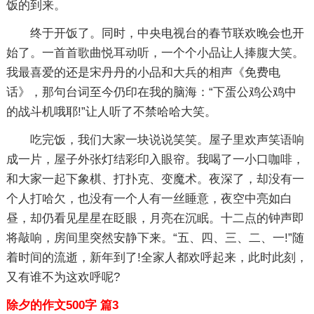
饭的到来。
终于开饭了。同时，中央电视台的春节联欢晚会也开
始了。一首首歌曲悦耳动听，一个个小品让人捧腹大笑。
我最喜爱的还是宋丹丹的小品和大兵的相声《免费电
话》，那句台词至今仍印在我的脑海：“下蛋公鸡公鸡中
的战斗机哦耶!”让人听了不禁哈哈大笑。
吃完饭，我们大家一块说说笑笑。屋子里欢声笑语响
成一片，屋子外张灯结彩印入眼帘。我喝了一小口咖啡，
和大家一起下象棋、打扑克、变魔术。夜深了，却没有一
个人打哈欠，也没有一个人有一丝睡意，夜空中亮如白
昼，却仍看见星星在眨眼，月亮在沉眠。十二点的钟声即
将敲响，房间里突然安静下来。“五、四、三、二、一!”随
着时间的流逝，新年到了!全家人都欢呼起来，此时此刻，
又有谁不为这欢呼呢?
除夕的作文500字 篇3