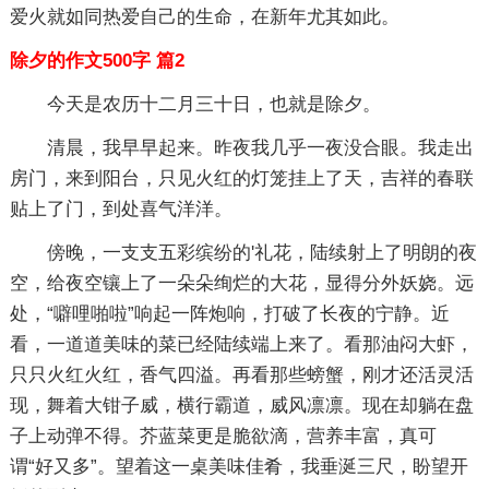
爱火就如同热爱自己的生命，在新年尤其如此。
除夕的作文500字 篇2
今天是农历十二月三十日，也就是除夕。
清晨，我早早起来。昨夜我几乎一夜没合眼。我走出
房门，来到阳台，只见火红的灯笼挂上了天，吉祥的春联
贴上了门，到处喜气洋洋。
傍晚，一支支五彩缤纷的'礼花，陆续射上了明朗的夜
空，给夜空镶上了一朵朵绚烂的大花，显得分外妖娆。远
处，“噼哩啪啦”响起一阵炮响，打破了长夜的宁静。近
看，一道道美味的菜已经陆续端上来了。看那油闷大虾，
只只火红火红，香气四溢。再看那些螃蟹，刚才还活灵活
现，舞着大钳子威，横行霸道，威风凛凛。现在却躺在盘
子上动弹不得。芥蓝菜更是脆欲滴，营养丰富，真可
谓“好又多”。望着这一桌美味佳肴，我垂涎三尺，盼望开