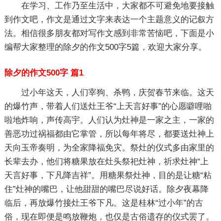
在学习、工作乃至生活中，大家都不可避免地要接触
到作文吧，作文是通过文字来表达一个主题意义的记叙方
法。相信很多朋友都对写作文感到非常苦恼吧，下面是小
编帮大家整理的除夕的作文500字5篇，欢迎大家分享。
除夕的作文500字 篇1
过小年这天，人们宰狗、杀鸭，庆贺春节来临。这天
的爆竹声，带着人们送灶王爷“上天言好事”的心愿噼哩啪
啦地炸响，声传高宇。人们认为灶神是一家之主，一家的
善恶功过祸福都由它掌管，所以每年将尽，都要送灶神上
天向玉帝奏明，为全家降福免灾。祭灶的仪式多由家里的
长辈去办，他们将糖果放在灶头祭祀灶神，祈求灶神“上
天言好事，下凡降吉祥”。用糖果祭灶神，目的是让糖“粘
住”灶神的嘴巴，让他甜甜的嘴巴尽说好话。除夕夜幕降
临后，再放爆竹接灶王爷下凡。这是桂林“过小年”的古
俗，现在即便是鸣放鞭炮，也仅是古俗遗存的仪式罢了。