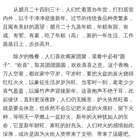
从腊月二十四到三十，人们忙着置办年货，打扫居室
内外，以干干净净迎接新年。过节的传统食品种类繁多，
且寓有美好的愿望：腊月二十九蒸年糕，年糕有甜、有
成、有荤、有素，吃了年糕（高），新的一年生活、工作
蒸蒸日上，步步高升。
除夕的晚餐，人们喜欢阖家团聚，菜肴中必有“圆
子”、“欢喜”，取其团团圆圆，欢欢喜喜之意。这个夜晚，
万人空巷，都在家中守岁。守岁时，要把火盆的炭火烧得
红红火火，以象征生活岁岁兴旺。当零时一到，老老少少
喜气盈盈，以爆竹声声迎接新年。这喜炮声不绝于耳，此
起彼伏，直到更深夜静，人们仍无睡意，炉火依然旺着，
就是要去休息，也依然不会忘记把火盆的火偎好，留下火
种，等明天一早燃上一盆好火。新年的火种犹如人的生
命，它是新年财旺、家旺的好兆头。人们对火的感情如此
深厚，或许是因为火给人类带来了文明、带来了温暖吧。