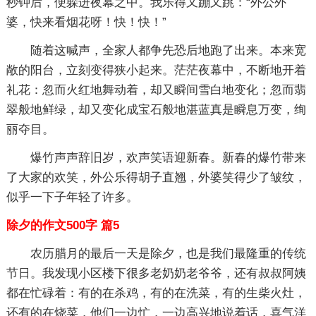
秒钟后，便躲进夜幕之中。我乐得又蹦又跳：“外公外
婆，快来看烟花呀！快！快！”
随着这喊声，全家人都争先恐后地跑了出来。本来宽
敞的阳台，立刻变得狭小起来。茫茫夜幕中，不断地开着
礼花：忽而火红地舞动着，却又瞬间雪白地变化；忽而翡
翠般地鲜绿，却又变化成宝石般地湛蓝真是瞬息万变，绚
丽夺目。
爆竹声声辞旧岁，欢声笑语迎新春。新春的爆竹带来
了大家的欢笑，外公乐得胡子直翘，外婆笑得少了皱纹，
似乎一下子年轻了许多。
除夕的作文500字 篇5
农历腊月的最后一天是除夕，也是我们最隆重的传统
节日。我发现小区楼下很多老奶奶老爷爷，还有叔叔阿姨
都在忙碌着：有的在杀鸡，有的在洗菜，有的生柴火灶，
还有的在烧菜，他们一边忙，一边高兴地说着话，喜气洋