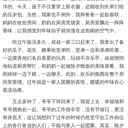
洋的。今天，孩子不仅要穿上新衣服，还能收到长辈们给
的压岁包。当然，我家也不例外，我和爸爸一起贴春联，
妈妈在收拾房间，奶奶在厨房里烧菜，厨房里飘出一阵阵
香味，让我感觉到年味似乎就弥漫在这热闹的空气中。
吃过午饭没多久，叔叔一家三口赶来了。我拿出了备
好的瓜子、花生、糖果给堂弟吃，堂弟一边和弟弟吃着，
一边摆弄他们各自喜爱的玩具，玩得不亦乐乎。叔叔悄悄
地钻进厨房帮忙，和奶奶一起做除夕晚饭的美味菜肴。我
和婶婶一边下棋，一边聊天。此刻，欢乐的氛围在整个房
间里萦绕。过年就是一家人团聚的喜悦，暖暖的年味在心
底流动着。
五点多钟了，爷爷下班回来了，我迎上去，幸福地和
爷爷拥抱在一起。爷爷的工作很辛苦，没有节假日，更没
有休息天，这让我想到了过年的时候仍然坚守在工作岗位
上的各行各业的人们，不能与家人一起团聚。其实，除夕