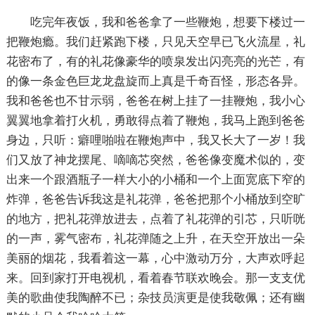
吃完年夜饭，我和爸爸拿了一些鞭炮，想要下楼过一
把鞭炮瘾。我们赶紧跑下楼，只见天空早已飞火流星，礼
花密布了，有的礼花像豪华的喷泉发出闪亮亮的光芒，有
的像一条金色巨龙龙盘旋而上真是千奇百怪，形态各异。
我和爸爸也不甘示弱，爸爸在树上挂了一挂鞭炮，我小心
翼翼地拿着打火机，勇敢得点着了鞭炮，我马上跑到爸爸
身边，只听：癖哩啪啦在鞭炮声中，我又长大了一岁！我
们又放了神龙摆尾、嘀嘀芯突然，爸爸像变魔术似的，变
出来一个跟酒瓶子一样大小的小桶和一个上面宽底下窄的
炸弹，爸爸告诉我这是礼花弹，爸爸把那个小桶放到空旷
的地方，把礼花弹放进去，点着了礼花弹的引芯，只听咣
的一声，雾气密布，礼花弹随之上升，在天空开放出一朵
美丽的烟花，我看着这一幕，心中激动万分，大声欢呼起
来。回到家打开电视机，看着春节联欢晚会。那一支支优
美的歌曲使我陶醉不已；杂技员演更是使我敬佩；还有幽