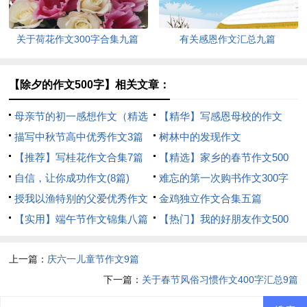
关于荷花作文300字合集九篇
有关感恩作文汇总九篇
【除夕的作文500字】相关文章：
母亲节的初一感想作文（精选
【精华】写感恩母校的作文
30篇）
描写中秋节高中优秀作文3篇
500字汇总五篇
树林中的发现作文
【推荐】写桂花作文合集7篇
【精选】家乡的春节作文500
自信，让你成功作文(8篇)
字八篇
难忘的第一次购书作文300字
授我以渔特别的父爱优秀作文
金鸡独立作文合集五篇
【实用】端午节作文锦集八篇
【热门】我的好朋友作文500
字3篇
上一篇：
庆六一儿童节作文9篇
下一篇：
关于春节风俗习惯作文400字汇总9篇