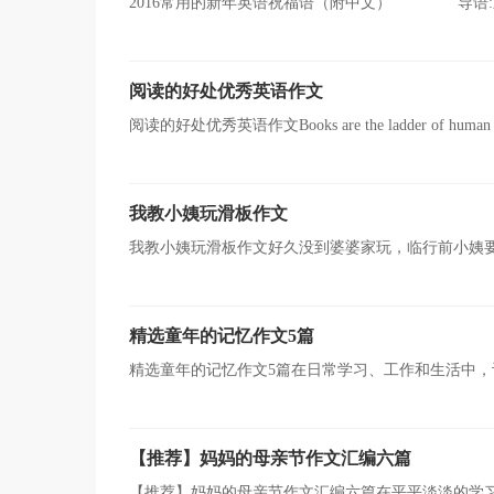
2016常用的新年英语祝福语（附中文） 导语:新
交;下面是小编为大家整理的。新年英语祝福语。希望对大
阅读的好处优秀英语作文
阅读的好处优秀英语作文Books are the ladder of human progress
and soft.And I was not in the said...
我教小姨玩滑板作文
我教小姨玩滑板作文好久没到婆婆家玩，临行前小姨
兴的答应了。晚饭后，我带着滑板和婆婆、小姨一起到文
精选童年的记忆作文5篇
精选童年的记忆作文5篇在日常学习、工作和生活中
下来，思考自己未来的方向。相信许多人会觉得作文很难
【推荐】妈妈的母亲节作文汇编六篇
【推荐】妈妈的母亲节作文汇编六篇在平平淡淡的学