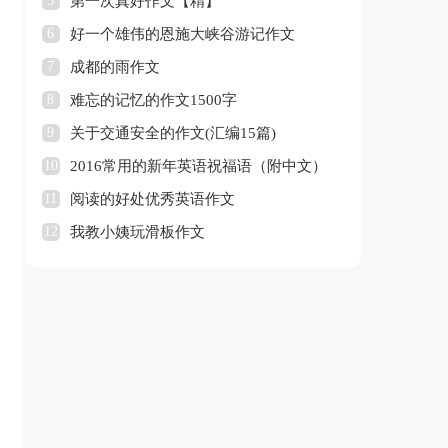
5
第一次真好作文【精】
6
好一个雄伟的恩施大峡谷游记作文
7
成都的雨作文
8
难忘的记忆的作文1500字
9
关于交通安全的作文(汇编15篇)
10
2016常用的新年英语祝福语（附中文）
11
阅读的好处优秀英语作文
12
我教小姨玩滑板作文