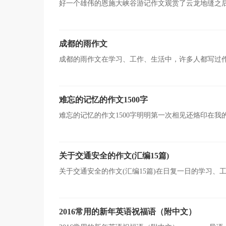
好一个雄伟的恩施大峡谷游记作文观赏了云龙地缝之
游就介绍说，这个大峡谷仅次于美国的科罗拉多大峡谷，
成都的雨作文
成都的雨作文在学习、工作、生活中，许多人都写过
的重要手段。相信很多朋友都对写作文感到非常苦恼吧，
难忘的记忆的作文1500字
难忘的记忆的作文1500字明明第一次相见还烙印在
我害怕自己忘记那个本让我难以忘怀的瞬间，昔年，昔景
关于交通安全的作文(汇编15篇)
关于交通安全的作文(汇编15篇)在日复一日的学习
现文化交流的目的。相信许多人会觉得作文很难写吧，以
2016常用的新年英语祝福语（附中文）