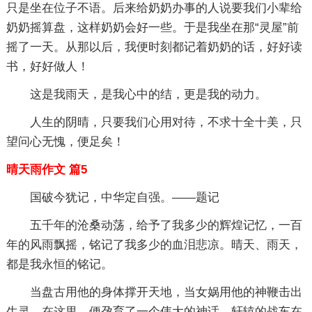
只是坐在位子不语。后来给奶奶办事的人说要我们小辈给
奶奶摇算盘，这样奶奶会好一些。于是我坐在那“灵屋”前
摇了一天。从那以后，我便时刻都记着奶奶的话，好好读
书，好好做人！
这是我雨天，是我心中的结，更是我的动力。
人生的阴晴，只要我们心用对待，不求十全十美，只
望问心无愧，便足矣！
晴天雨作文 篇5
国破今犹记，中华定自强。——题记
五千年的沧桑动荡，给予了我多少的辉煌记忆，一百
年的风雨飘摇，铭记了我多少的血泪悲凉。晴天、雨天，
都是我永恒的铭记。
当盘古用他的身体撑开天地，当女娲用他的神鞭击出
生灵，在这里，便孕育了一个伟大的神话。轩辕的战车在