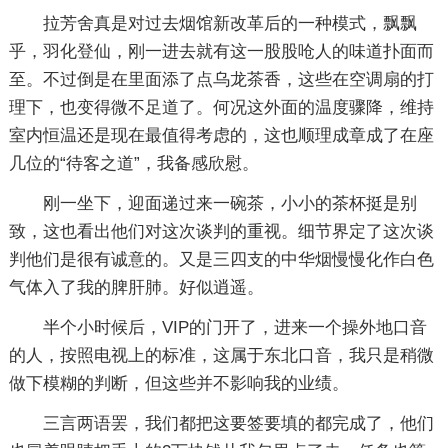
拉芳舍真是对过去烟馆新改革后的一种模式，飘飘
乎，羽化登仙，刚一进去就有这一股股呛人的味道扑面而
至。不过倒是在里面添了点乌龙茶香，这些在空调扇的打
理下，也变得微不足道了。何况这外面的温度骤降，维持
室内恒温还是现在最值得考虑的，这也顺理成章成了在座
几位的“待客之道”，我备感欣慰。
刚一坐下，迎面递过来一碗茶，小小的茶杯挺是别
致，这也看出他们对这次谈判的重视。细节界定了这次谈
判他们是很有诚意的。又是三四支的中华烟慢慢化作白色
气体入了我的脾肝肺。好似逍遥。
半个小时候后，VIP的门开了，进来一个操外地口音
的人，按照电视上的标准，这属于东北口音，我只是稍微
做下模糊的判断，但这些并不影响我的业绩。
三言两语罢，我们都把这要签要填的都完成了，他们