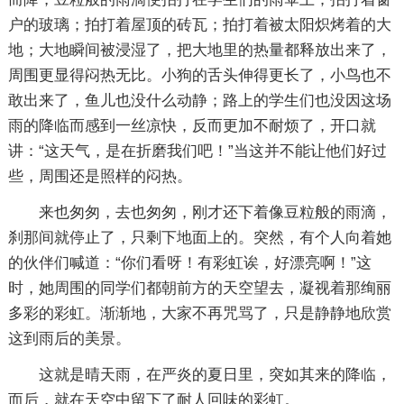
户的玻璃；拍打着屋顶的砖瓦；拍打着被太阳炽烤着的大
地；大地瞬间被浸湿了，把大地里的热量都释放出来了，
周围更显得闷热无比。小狗的舌头伸得更长了，小鸟也不
敢出来了，鱼儿也没什么动静；路上的学生们也没因这场
雨的降临而感到一丝凉快，反而更加不耐烦了，开口就
讲：“这天气，是在折磨我们吧！”当这并不能让他们好过
些，周围还是照样的闷热。
来也匆匆，去也匆匆，刚才还下着像豆粒般的雨滴，
刹那间就停止了，只剩下地面上的。突然，有个人向着她
的伙伴们喊道：“你们看呀！有彩虹诶，好漂亮啊！”这
时，她周围的同学们都朝前方的天空望去，凝视着那绚丽
多彩的彩虹。渐渐地，大家不再咒骂了，只是静静地欣赏
这到雨后的美景。
这就是晴天雨，在严炎的夏日里，突如其来的降临，
而后，就在天空中留下了耐人回味的彩虹。