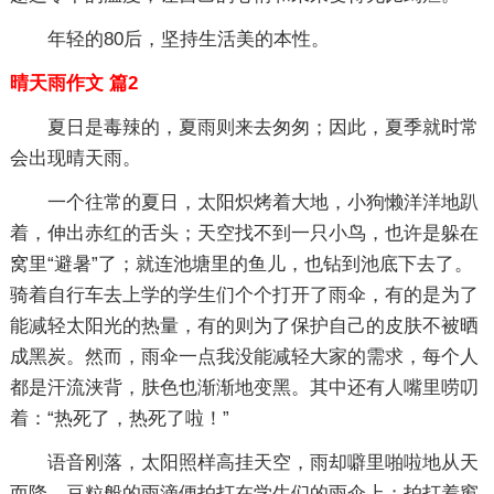
年轻的80后，坚持生活美的本性。
晴天雨作文 篇2
夏日是毒辣的，夏雨则来去匆匆；因此，夏季就时常
会出现晴天雨。
一个往常的夏日，太阳炽烤着大地，小狗懒洋洋地趴
着，伸出赤红的舌头；天空找不到一只小鸟，也许是躲在
窝里“避暑”了；就连池塘里的鱼儿，也钻到池底下去了。
骑着自行车去上学的学生们个个打开了雨伞，有的是为了
能减轻太阳光的热量，有的则为了保护自己的皮肤不被晒
成黑炭。然而，雨伞一点我没能减轻大家的需求，每个人
都是汗流浃背，肤色也渐渐地变黑。其中还有人嘴里唠叨
着：“热死了，热死了啦！”
语音刚落，太阳照样高挂天空，雨却噼里啪啦地从天
而降，豆粒般的雨滴便拍打在学生们的雨伞上；拍打着窗