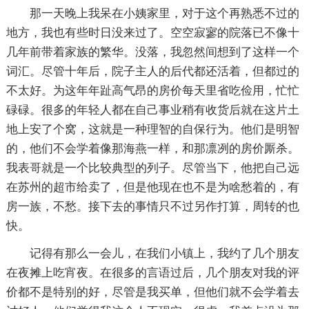
那一天晚上我呆在小姨家里，对于这个再熟悉不过的
地方，我也有些时日没来过了。空空寂寥的院落已不像十
几年前带着家族的繁华。没落，我忽然间想到了这样一个
词汇。尽管十年后，院子主人的后代都还活着，但都过的
不太好。为这年年趾高气昂的房价每天里省吃俭用，忙忙
碌碌。很多的年轻人都在自己事业稍有收货后就在这片土
地上安了个窝，这就是一种理智的自保行为。他们是明智
的，他们不会学着像那海燕一样，和那凛冽的房价厮杀。
我表哥就是一个比较典型的列子。尽管当下，他把自己远
在苏州的超市给卖了，但是他现在也不是为啥愁着的，有
房一族，不愁。接下去的事情只不过另作打算，周转的也
快。
记得有那么一会儿，在我们小镇上，我约了几个朋友
在夜摊上吃宵夜。在很多的言语过后，几个朋友对我的评
价都不是特别的好，尽管是我买单，但他们就不会学着去