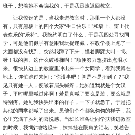
班干，想着她不会骗我的，于是我迅速返回教室。
让我惊讶的是，当我走进教室时，那里一个人都没
有，只有黑板上的四个大家“生日快乐！”和墙上、窗上代
表欢乐的“乐符”。我隐约明白了什么，于是我四处寻找同
学，可是他们似乎有意跟我玩捉迷藏，在教学楼上跑了一
大圈都没有找到。突然我蹲了下来，捏着脚踝大叫：“哎
呀！我的脚。这什么破楼梯啊！”顺便努力想挤出点泪水
来。很快从边上的教室里冲出来一个女同学，看到我蹲在
地上，连忙跑过来问：“你没事吧！脚是不是扭到了？“我
见只有她一人，便皱着眉头喊疼，她知道我就是个女汉
子，平时哪里喊过疼啊！若是真喊了要么是装，要么就是
特别疼。她见我快哭出来的样子，一下子就急了。于是把
其他的同学都喊了出来。见他们个个都急匆匆的样子，我
心里充满了胜利的喜悦感。当班长准备让同学扶我进教室
的时候，我“噌”地站起来，抹掉挂在眼角的泪花，笑着告