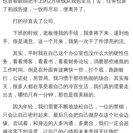
也冒着眼睛把手上的2万块钱从我包里点了去，任务也算
了初战告捷，一饮而尽后，便离开了。
打的径直去了公司。
下班的时候，老板倕我的手续，我拿将下来，递到他
手。很是满意。这一个月来，我第一次干了件漂亮的活。
其实，平时我在自己这个办公室也没什么大的硬性任
务，看看博客，看看书，看看财务论坛，消磨那些难熬的
工作时间。倒是在外面奔波爽快一些，打个底，跑跑银
行，公证处，房管局。我习惯于那些热闹的场合。其实每
天，很多人都在享受着自己的冷宫生活，我们真的需要走
出去，哪怕只有一分钟，那也是很美丽的。
因为年轻，我们需要不断地放松自己，一位的禁锢，
只会让自己密封起来。最后只会把自己抛弃在这个社会边
缘。尝试着，和身边的人多沟通，多磨合，我们一定会超
越这零下的温度，让自己的心情和未来变得无比绚烂。