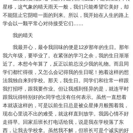
星移，这气象的晴天雨天一般，我们只能希望它美好，却
不能阻止它阴暗一面的到来。所以，我开始在人生的路上
学会以一颗平常心对待接受它们……
我的晴天
我最开心，最令我回味的便是12岁那年的生日。那年
我六年级，要毕业了。在紧张的学习之余，我的生日渐渐
近了。本想今年算了，反正以前总没少我的礼物。而且同
学们都忙得很，又怎么会记得我的生日呢！抱着这样的想
法我独自来到学校。那天，我生日。同学们和往常一样跟
我打招呼，跟我要作业。但让我感到怪异的是，就连平时
跟我玩得特别好的c同学也没有任何表示。虽然一直想着
本就该这样的，可是以前生日总是被众星捧月般围着我，
现在心里说不出的难受，就这样直到放学。我因心情不好
走得早。回家后班长打电话给我，说是我在学校落了东
西，让我去学校拿。虽然我不解，但班长可是个诚实的好