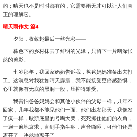
的；晴天也不是时时都有的，它需要雨天才可以让人们真
正的理解它。
晴天雨作文 篇4
夕阳，收敛起最后一丝光彩——
暮色下的乡村抹去了鲜明的光泽，只留下一片幽深怅
然的剪影。
七岁那年，我回家奶奶告诉我，爸爸妈妈准备出去打
工。这消息对我犹如晴天霹雳，我不能接受更倍感恐惧，
心里就像有无底的黑洞一般，压抑得难受。
我害怕爸爸妈妈会和其他小伙伴的父母一样，几年不
回家，几年我都不能见他们一面。他们出发那天，我像发
了疯一样，歇斯底里的号啕大哭，死死抓住他们的衣角，
一遍一遍地哀求，直到手指生疼，声音嘶哑，可他们还是
离开了，决然地离开了。