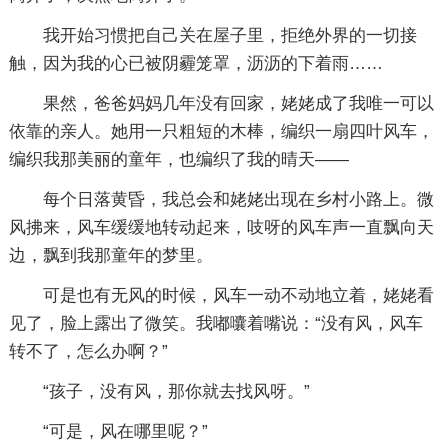
我开始习惯把自己关在屋子里，拒绝外界的一切接
触，因为我的心已被阴霾笼罩，沥沥的下着雨……
果然，爸爸妈妈几年没有回家，姥姥成了我唯一可以
依靠的亲人。她用一只粗短的木棒，编织一扇四叶风车，
编织我那美丽的童年，也编织了我的晴天——
每个日落黄昏，我总会和姥姥出现在乡村小路上。微
风拂来，风车缓缓地转动起来，吱呀的风车声一直飘向天
边，飘到我那童年的梦里。
可是也有无风的时候，风车一动不动地立着，姥姥看
见了，脸上露出了微笑。我嘟囔着嘴说：“没有风，风车
转不了，怎么办啊？”
“孩子，没有风，那你就去找风呀。”
“可是，风在哪里呢？”