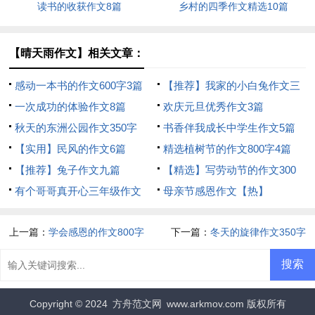
读书的收获作文8篇
乡村的四季作文精选10篇
【晴天雨作文】相关文章：
感动一本书的作文600字3篇
【推荐】我家的小白兔作文三
一次成功的体验作文8篇
篇
欢庆元旦优秀作文3篇
秋天的东洲公园作文350字
书香伴我成长中学生作文5篇
【实用】民风的作文6篇
精选植树节的作文800字4篇
【推荐】兔子作文九篇
【精选】写劳动节的作文300
有个哥哥真开心三年级作文
字4篇
母亲节感恩作文【热】
上一篇：
学会感恩的作文800字
下一篇：
冬天的旋律作文350字
Copyright © 2024
方舟范文网
www.arkmov.com 版权所有