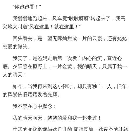
“你跑跑看！”
我慢慢地跑起来，风车竟“吱吱呀呀”转起来了，我高
兴地大叫道“风在这里！就在这里！”
回头看去，是一望无际灿烂成一片的云霞，还有姥姥
慈爱的微笑。
我笑了，是爸妈走后第一次发自内心的笑，直近心
底。夕阳照在原野上，一片金黄，我的晴天，只属于我一
人的晴天！
如今，当我再来到这小径时，却只有独自一人，旧年
的风景依旧熠熠发着光辉。
我不禁在心中默念：
我的晴天雨天，姥姥的爱和我一起走过！
生活的变化多端与这月儿的.阴晴圆缺，这夜空的斗转