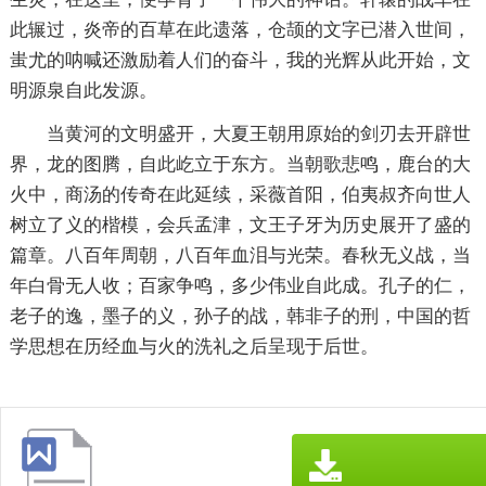
此辗过，炎帝的百草在此遗落，仓颉的文字已潜入世间，
蚩尤的呐喊还激励着人们的奋斗，我的光辉从此开始，文
明源泉自此发源。
当黄河的文明盛开，大夏王朝用原始的剑刃去开辟世
界，龙的图腾，自此屹立于东方。当朝歌悲鸣，鹿台的大
火中，商汤的传奇在此延续，采薇首阳，伯夷叔齐向世人
树立了义的楷模，会兵孟津，文王子牙为历史展开了盛的
篇章。八百年周朝，八百年血泪与光荣。春秋无义战，当
年白骨无人收；百家争鸣，多少伟业自此成。孔子的仁，
老子的逸，墨子的义，孙子的战，韩非子的刑，中国的哲
学思想在历经血与火的洗礼之后呈现于后世。