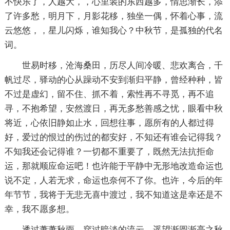
不快乐了，人越大，，心里装的东西越多，情思渐长，添
了许多愁，明月下，月影花移，独坐一偶，怀着心事，流
云悠悠，，星儿闪烁，谁知我心？中秋节，是孤独的代名
词。
世易时移，沧海桑田，历尽人间冷暖、悲欢离合，千
帆过尽，驿动的心从躁动不安到渐归平静，曾经种种，皆
不过是虚幻，留不住、抓不着，索性再不寻觅，再不追
寻，不抱希望，安然渡日，再无多愁善感之忧，眼看中秋
将近，心依旧静如止水，回想往事，愿所有的人都过得
好，爱过的恨过的伤过的都安好，不知还有谁会记得我？
不知我还会记得谁？一切都不重要了，既然无法抗拒命
运，那就顺应命运吧！也许能于平静中无形地改造命运也
说不定，人若无求，命运也奈何不了你。也许，今后的年
年节节，我将于无悲无喜中渡过，我不知道这是幸还是不
幸，我不愿多想。
透过萧萧秋雨，穿过暗淡的流云，遥望渐圆渐亮之秋