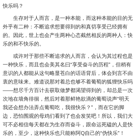
快乐吗？
生存对于人而言，是一种本能，而这种本能的目的无
外乎有二种：不断追求想要得到的和真切享受已经拥有
的。因此，世上也会产生两种心态截然相反的两种人：快
乐的和不快乐的。
或许对于那些不断追求的人而言，会认为其过程也是
一种快乐，而且也会美其名曰“享受奋斗的历程”，但稍有
意识的人都能从这句略显苍白的话语背后，体会到言不由
衷的意味来。难道说那对着总也够不着葡萄的狐狸快乐吗
——想尽千方百计去获取做梦都渴望得到的，却总是一次
次地在墙角徘徊，然后对着那鲜艳欲滴的葡萄说声“明天
我还会想办法弄点葡萄吃，我很快乐？”，而在它的脚
边，恐怕围观的母鸡们看到了也会发笑吧！所以，我们大
可不必相信每天都在为生存而奋斗，跟命运死磕的人是快
乐的，至少，这种快乐也只能称阿Q自己的“伪快乐”！