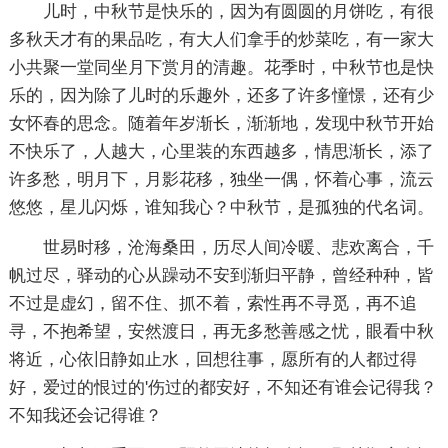
儿时，中秋节是快乐的，因为有圆圆的月饼吃，有很
多秋天才有的果品吃，有大人们拿手的炒菜吃，有一家大
小共聚一堂同坐月下赏月的清趣。花季时，中秋节也是快
乐的，因为除了儿时的乐趣外，还多了许多憧憬，还有少
女怀春的思念。随着年岁渐长，渐渐地，发现中秋节开始
不快乐了，人越大，心里装的东西越多，情思渐长，添了
许多愁，明月下，月影花移，独坐一偶，怀着心事，流云
悠悠，星儿闪烁，谁知我心？中秋节，是孤独的代名词。
世易时移，沧海桑田，历尽人间冷暖、悲欢离合，千
帆过尽，驿动的心从躁动不安到渐归平静，曾经种种，皆
不过是虚幻，留不住、抓不着，索性再不寻觅，再不追
寻，不抱希望，安然渡日，再无多愁善感之忧，眼看中秋
将近，心依旧静如止水，回想往事，愿所有的人都过得
好，爱过的恨过的'伤过的都安好，不知还有谁会记得我？
不知我还会记得谁？