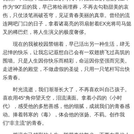
作为“90”后的我，早已将绘画埋葬，不再去勾勒甜美的哀
伤，只仗淡笔画破苍穹，见证青春美丽的真章。曾经的流
连网吧门口的日子，拿着诸葛亮的羽扇射着EX光将司马懿
叉的稀巴烂，将人生演义的极度奢侈。
现在的我被校园禁锢着，早已活出另一种生活，肆无
忌惮的快乐，让我忘记遐想自己会有一双翅膀飞过高筑的
围墙。只是人生因你快乐而精彩，命运因你坚强而完美。
走进神圣的殿堂，不做虚假的圣徒，只用一只笔杆写出快
乐青春。
时光流逝，我们渐渐长大了，不再喜欢叫自己孩子。
喜欢用45°角仰望天空，泪流满面。拿着小四的《小时
代》，感受他的多愁善感，他的细腻，成就我们的青春感
动。捧着韩寒的《毒》，体会他的张扬、不羁。创作我
们“非主流”的青春。