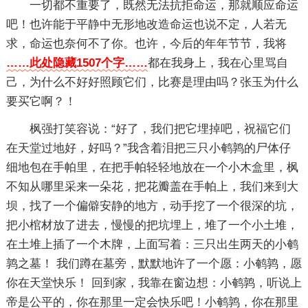
一切都不重要了，既然无法抗拒命运，那就顺应命运
吧！也许能于平静中无形地改造命运也说不定，人若无
求，命运也奈何不了你。也许，今后的年年节节，我将
……此处隐藏1507个字……
都在我身上，我在心里骂自
己，为什么不好好照顾它们，比赛是理由吗？张玉为什么
要买它啊？！
枫强打笑容说：“好了，我们把它埋掉吧，祝福它们
在天堂过地好，好吗？”我含着泪把三只小鹌鹑的尸体仔
细地包在手帕里，在把手帕轻轻地放在一个小木盒里，枫
不知从哪里采来一朵花，把花瓣盖在手帕上，我们来到大
坝，找了一个偏僻安静的地方，动手挖了一个很深的坑，
把小棺材放了进去，慢慢的把坑埋上，堆了一个小土堆，
在土堆上插了一个木牌，上面写着：三只出生两天的小鹌
鹑之墓！ 我们蹲在墓旁，默默地许了一个愿：小鹌鹑，愿
你在天堂快乐！ 回到家，我靠在窗边想：小鹌鹑，听说上
帝是公平的，你在那里一定会快乐吧！小鹌鹑，你在那里