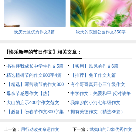
欢庆元旦优秀作文3篇
秋天的东洲公园作文350字
【快乐新年的节日作文】相关文章：
书香伴我成长中学生作文5篇
【实用】民风的作文6篇
精选植树节的作文800字4篇
【推荐】兔子作文九篇
【精选】写劳动节的作文300
有个哥哥真开心三年级作文
字4篇
母亲节感恩作文【热】
中学作文：热爱和平 反对战争
大山的启示400字作文范文
我家乡的小河七年级作文
【必备】盼春节作文300字集
拥有美德作文（精选36篇）
锦六篇
上一篇：
用行动改变命运作文
下一篇：
武夷山的印象优秀作文