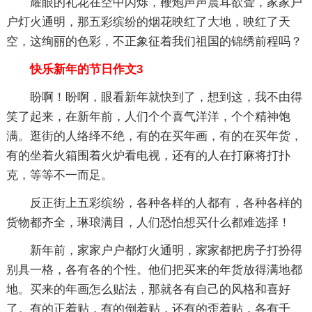
耀眼的礼花在空中闪烁，鞭炮声声震耳欲聋，家家户
户灯火通明，那五彩缤纷的烟花映红了大地，映红了天
空，这绚丽的色彩，不正象征着我们祖国的锦绣前程吗？
快乐新年的节日作文3
盼啊！盼啊，眼看新年就快到了，想到这，我不由得
笑了起来，在新年前，人们个个喜气洋洋，个个精神饱
满。逛街的人络绎不绝，有的在买年画，有的在买年货，
有的坐着火箱围着火炉看电视，还有的人在打麻将打扑
克，等等不一而足。
反正街上五彩缤纷，各种各样的人都有，各种各样的
货物都齐全，琳琅满目，人们恐怕想买什么都难选择！
新年前，家家户户都灯火通明，家家都把房子打扮得
别具一格，各有各的个性。他们把买来的年货放得满地都
地。买来的年画怎么贴法，那就各有自己的风格和喜好
了。有的正着贴，有的倒着贴，还有的歪着贴，各有千