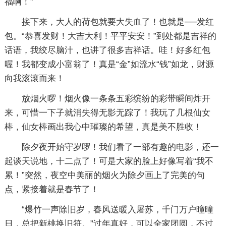
福啊！”
接下来，大人的荷包就要大失血了！也就是──发红
包。“恭喜发财！大吉大利！平平安安！”到处都是吉祥的
话语，我绞尽脑汁，也讲了很多吉祥话。哇！好多红包
喔！我都变成小富翁了！真是“金”如流水“钱”如龙，财源
向我滚滚而来！
放烟火啰！烟火像一条条五彩缤纷的彩带瞬间炸开
来，可惜一下子就消失得无影无踪了！我玩了几根仙女
棒，仙女棒画出我心中璀璨的希望，真是美不胜收！
除夕夜开始守岁啰！我们看了一部有趣的电影，还一
起谈天说地，十二点了！可是大家的脸上好像写着“我不
累！”突然，夜空中美丽的烟火为除夕画上了完美的句
点，紧接着就是春节了！
“爆竹一声除旧岁，春风送暖入屠苏，千门万户曈曈
日，总把新桃换旧符。”过年真好，可以全家团圆，不过