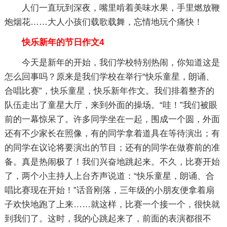
人们一直玩到深夜，嘴里啃着美味水果，手里燃放鞭
炮烟花……大人小孩们载歌载舞，忘情地玩个痛快！
快乐新年的节日作文4
今天是新年的开始，我们学校特别热闹，你知道这是
怎么回事吗？原来是我们学校在举行“快乐童星，朗诵、
合唱比赛”，快乐童星，快乐新年作文。我们排着整齐的
队伍走出了童星大厅，来到外面的操场。“哇！”我们被眼
前的一幕惊呆了。许多同学坐在一起，围成一个圆，外面
还有不少家长在照像，有的同学拿着道具在等待演出；有
的同学在议论将要演出的节目；还有的同学在做赛前的准
备。真是热闹极了！我们兴奋地跳起来。不久，比赛开始
了，两个小主持人上台齐声说道：“快乐童星，朗诵、合
唱比赛现在开始！”话音刚落，三年级的小朋友便拿着扇
子欢快地跑了上来……就这样，比赛一个接一个，很快就
到我们了。这时，我的心跳起来了，前面的表演都很不