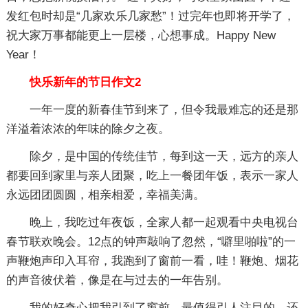
发红包时却是“几家欢乐几家愁”！过完年也即将开学了，
祝大家万事都能更上一层楼，心想事成。Happy New
Year！
快乐新年的节日作文2
一年一度的新春佳节到来了，但令我最难忘的还是那
洋溢着浓浓的年味的除夕之夜。
除夕，是中国的传统佳节，每到这一天，远方的亲人
都要回到家里与亲人团聚，吃上一餐团年饭，表示一家人
永远团团圆圆，相亲相爱，幸福美满。
晚上，我吃过年夜饭，全家人都一起观看中央电视台
春节联欢晚会。12点的钟声敲响了忽然，“噼里啪啦”的一
声鞭炮声印入耳帘，我跑到了窗前一看，哇！鞭炮、烟花
的声音彼伏着，像是在与过去的一年告别。
我的好奇心把我引到了窗前，最值得引人注目的，还