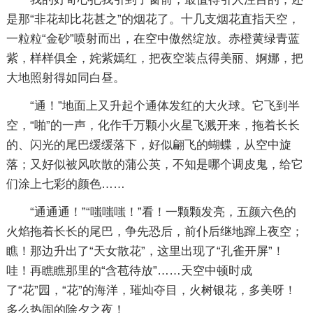
是那“非花却比花甚之”的烟花了。十几支烟花直指天空，
一粒粒“金砂”喷射而出，在空中傲然绽放。赤橙黄绿青蓝
紫，样样俱全，姹紫嫣红，把夜空装点得美丽、婀娜，把
大地照射得如同白昼。
“通！”地面上又升起个通体发红的大火球。它飞到半
空，“啪”的一声，化作千万颗小火星飞溅开来，拖着长长
的、闪光的尾巴缓缓落下，好似翩飞的蝴蝶，从空中旋
落；又好似被风吹散的蒲公英，不知是哪个调皮鬼，给它
们涂上七彩的颜色……
“通通通！”“嗤嗤嗤！”看！一颗颗发亮，五颜六色的
火焰拖着长长的尾巴，争先恐后，前仆后继地蹿上夜空；
瞧！那边升出了“天女散花”，这里出现了“孔雀开屏”！
哇！再瞧瞧那里的“含苞待放”……天空中顿时成
了“花”园，“花”的海洋，璀灿夺目，火树银花，多美呀！
多么热闹的除夕之夜！