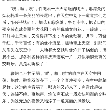
“嗖，嗖，嗖”，伴随着一声声清脆的响声，那漂亮的
烟花托着一条美丽的长尾巴，在天空中划下一道道拱们之
后，“闪亮登场”了。烟花五彩缤纷，争奇斗艳，把节日的
夜空装点成美丽的大花园！有的像仙女散花，一簇簇，一
群群冲上天空，又慢慢落下来；有的像秋菊、月季，万紫
千红，千奇百怪；有的像小流星，猛地窜上天空，刹那间
又消失在夜空中……大地和天空顿时像炸开了锅似的，沸
腾不已。那各种各样的喜庆声连成一片，好似响彻云霄的
交响乐。真是动听极了！
鞭炮也不甘示弱，“啪，啪，啪”的响声在天空中回
荡。炮仗、鞭炮双管齐下，一个个直冲夜空，在空中翩翩
起舞，这边的声音弱了，那边的又起来了，声音此起彼
伏，连绵不绝。鞭炮声、炮仗声汇成一股欢快和谐的交响
乐，为这无边的夜景又增添了一道亮丽的风景线。