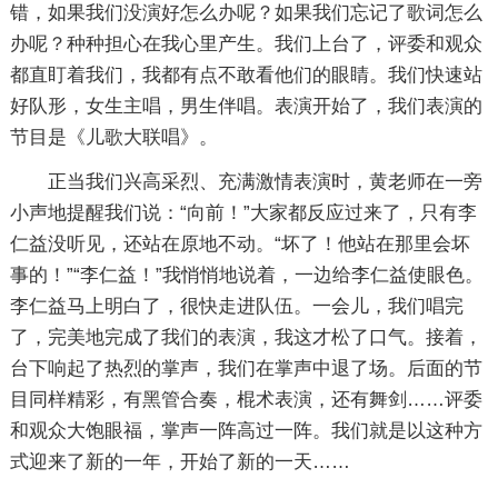
错，如果我们没演好怎么办呢？如果我们忘记了歌词怎么
办呢？种种担心在我心里产生。我们上台了，评委和观众
都直盯着我们，我都有点不敢看他们的眼睛。我们快速站
好队形，女生主唱，男生伴唱。表演开始了，我们表演的
节目是《儿歌大联唱》。
正当我们兴高采烈、充满激情表演时，黄老师在一旁
小声地提醒我们说：“向前！”大家都反应过来了，只有李
仁益没听见，还站在原地不动。“坏了！他站在那里会坏
事的！”“李仁益！”我悄悄地说着，一边给李仁益使眼色。
李仁益马上明白了，很快走进队伍。一会儿，我们唱完
了，完美地完成了我们的表演，我这才松了口气。接着，
台下响起了热烈的掌声，我们在掌声中退了场。后面的节
目同样精彩，有黑管合奏，棍术表演，还有舞剑……评委
和观众大饱眼福，掌声一阵高过一阵。我们就是以这种方
式迎来了新的一年，开始了新的一天……