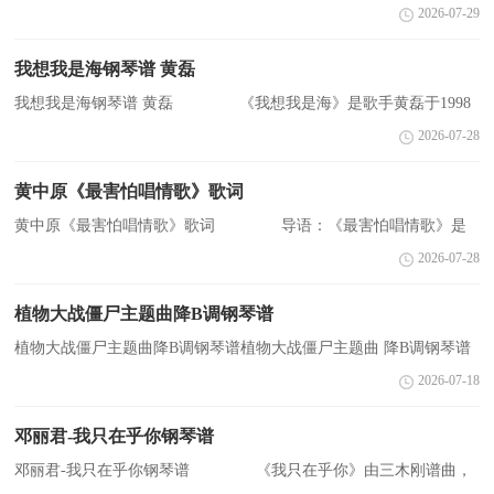
术，它的艺术感染力最终要靠演唱来体现，歌唱者把音符和文字符号
2026-07-29
变成声音的过程，是一个艺术再创造的过程。怎么练习唱歌?下...
我想我是海钢琴谱 黄磊
我想我是海钢琴谱 黄磊 《我想我是海》是歌手黄磊于1998
年发行的一张个人专辑，由李子恒、黄舒骏以及内地的歌手童孔担任
2026-07-28
制作人，整张专辑全部在北京录制完成。专辑10首歌曲...
黄中原《最害怕唱情歌》歌词
黄中原《最害怕唱情歌》歌词 导语：《最害怕唱情歌》是
电视剧《一粒红尘》中的插曲，由黄中原演唱。下面是小编为您收集
2026-07-28
整理的歌词，希望对您有所帮助。 我等待 有一个人...
植物大战僵尸主题曲降B调钢琴谱
植物大战僵尸主题曲降B调钢琴谱植物大战僵尸主题曲 降B调钢琴谱
该歌谱演奏者为未知，歌曲名称为植物大战僵尸主题曲，歌谱类型为
2026-07-18
钢琴谱。植物大战僵尸主题曲歌曲歌词One two thr...
邓丽君-我只在乎你钢琴谱
邓丽君-我只在乎你钢琴谱 《我只在乎你》由三木刚谱曲，