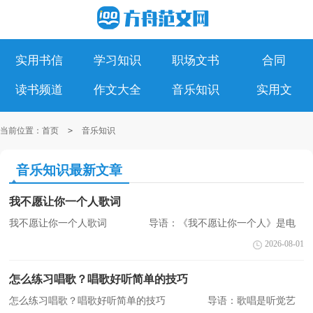
实用书信
学习知识
职场文书
合同
读书频道
作文大全
音乐知识
实用文
当前位置：
首页
>
音乐知识
音乐知识最新文章
我不愿让你一个人歌词
我不愿让你一个人歌词 导语：《我不愿让你一个人》是电
视剧《真爱找麻烦》片尾曲，由阿信填词，阿信和冠佑作曲，五月天
2026-08-01
演唱。下面是小编为您收集整理的歌词，希望对您有所帮助。
...
怎么练习唱歌？唱歌好听简单的技巧
怎么练习唱歌？唱歌好听简单的技巧 导语：歌唱是听觉艺