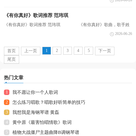
2026-06-26
收集的陈奕迅的《我们都寂寞》歌词，欢迎阅读。 ...
《有你真好》歌词推荐 范玮琪
《有你真好》歌词推荐 范玮琪 《有你真好》歌曲，歌手姓
名:范玮琪、杨丞琳，2003年5月28日发行。下面是小编整理提供的歌
2026-06-26
词，欢迎阅读参考!希望大家采纳!更多相关信息请关注CN...
1
2
3
4
5
首页
上一页
下一页
尾页
热门文章
1
我不愿让你一个人歌词
2
怎么练习唱歌？唱歌好听简单的技巧
3
我想我是海钢琴谱 黄磊
4
黄中原《最害怕唱情歌》歌词
5
植物大战僵尸主题曲降B调钢琴谱