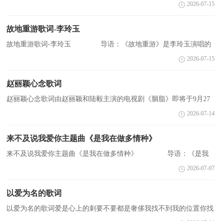
慎芝填词，是邓丽君日语歌曲《时の流れに身をまかせ》的中文版
2026-07-15
本，发表于邓丽君1987年的同名专辑《我只在乎你》中。歌...
故地重游歌词-李玲玉
故地重游歌词-李玲玉 导语：《故地重游》是李玲玉演唱的
一首歌曲，《日照重庆》的主题曲。下面是小编为您收集整理的歌
2026-07-15
词，希望对您有所帮助。 歌曲歌词 回忆里的点
滴...
赵丽颖心念歌词
赵丽颖心念歌词由赵丽颖和陆毅主演的电视剧《胭脂》即将于9月27
日播出了，相信很多小伙伴们都很期待这部剧吧，给大家分享这部剧
2026-07-14
的主题曲，是由赵丽颖演唱的《心念》，下面跟着小编...
来不及说我爱你主题曲《是我在做多情种》
来不及说我爱你主题曲《是我在做多情种》 导语：《是我
在做多情种》是曾经演唱过爆红歌曲《香水有毒》的大陆著名歌手胡
2026-07-07
杨林演唱的.一首歌曲，是由钟汉良、李小冉主演的热播...
以爱为名的歌词
以爱为名的歌词爱是心上的刺要不要都是奢侈我找不到我的位置你找
不到解脱的方式也许爱情不该自私也许恋人只能做情诗你说爱让你变