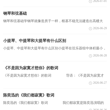
2026-07-01
的没有理智我说爱到结束为止结束了以爱为名...
钢琴和弦基础
钢琴和弦基础学钢琴就像造房子一样，根基不稳无法建造出高楼大
厦，不掌握一定的乐理基础知识，无法将钢琴学好学精。以下仅供参
2026-06-29
考！1：和弦的定义：三个音以上（含三个音）音高上的相互关系...
小提琴、中提琴和大提琴有什么区别
小提琴、中提琴和大提琴有什么区别小提琴在弦乐器组中体积最小，
音域最高，它的表现力格外丰富多样。中提琴进入乐队后并不是马上
2026-06-28
就有机会发挥出与它本身相称的作用。下面是小编...
《不是因为寂寞才想你》的歌词
《不是因为寂寞才想你》的歌词 导语：《不是因为寂寞才
想你》是T.R.Y演唱的一首歌曲，由张超作词作曲，收录在T.R.Y发行
2026-06-27
的专辑《精彩TRY》中。下面是小编为您收集整理的歌词，希...
陈奕迅的《我们都寂寞》歌词
陈奕迅的《我们都寂寞》歌词 我们都寂寞是陈奕迅演唱的
歌曲。收录于专辑《七》 2004年01月01日发行。下面是小编给大家