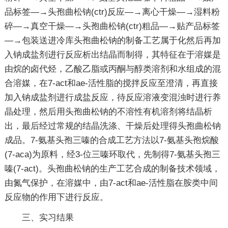
品标签—→头孢曲松钠(ctr)反应—→离心干燥—→湿料粉
碎—→真空干燥—→头孢曲松钠(ctr)粗品—→贴产品标签
—→包装送进冷库头孢曲松钠的制备工艺属于化然后再加
入钠成盐剂进行反应析出结晶而制得，其特征在于溶媒是
由烷的卤代烃，乙酸乙脂或丙酮与醇类溶剂和水组成的混
合溶媒，在7-act和ae-活性脂的搅拌反应至澄清，再直接
加入钠成盐剂进行成盐反应，待反应溶液变混浊时进行养
晶处理，然后用头孢曲松钠的不溶性有机溶剂将结晶析
出，最后经过常规的结晶洗涤、干燥后处理得头孢曲松钠
成品。7-氨基头孢三嗪的合成工艺方法以7-氨基头孢烷酸
(7-aca)为原料，经3-位三嗪环取代，先制得7-氨基头孢三
嗪(7-act)。头孢曲松钠的生产工艺合成的制备技术领域，
由氮气保护，在溶媒中，由7-act和ae-活性脂在胺类中间
反应物的作用下进行反应。
三、实习结果