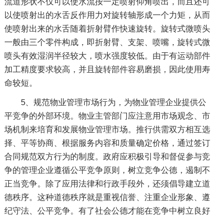
流道形状不仅可以使水流按一定喷射仰角喷出，而且还可
以使喷射出的水舌反作用力对旋转轴形成一个力矩，从而
使喷射出来的水舌随着折射臂作快速旋转。旋转式微喷头
一般由三个零件构成，即折射臂、支架、喷嘴，旋转式微
喷头有效湿润半径较大，喷水强度较低。由于有运动部件
加工精度要求较高，并且旋转部件容易磨损，因此使用寿
命较短。
5、规范物业管理市场行为，为物业管理企业提供公
平竞争的外部环境。物业主管部门应注意用市场观念、市
场机制来培育和发展物业管理市场。推行供需双方相互选
择、平等协商、根据服务内容和质量确定价格，通过签订
合同规范双方行为的制度。政府应积极引导和督促参与竞
争的管理企业遵循公平竞争原则，树立竞争公德，遏制不
正当竞争。除了应用法律和行政手段外，还须倡导建立道
德秩序。这种道德秩序就是重视信誉、注重企业形象、遵
纪守法、公平竞争。有了社会公德才能在竞争中树立良好