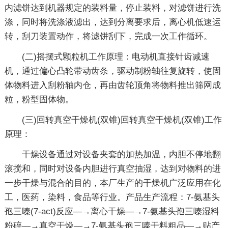
内滤饼达到机器规定的装料量，停止装料，对滤饼进行洗
涤，同时将洗涤液滤出，达到分离要求后，离心机低速运
转，刮刀装置动作，将滤饼刮下，完成一次工作循环。
(二)摇摆式颗粒机工作原理：电动机直接针齿减速
机，通过偏心凸轮带动齿条，驱动制粉轴往复旋转，使固
体物料进入刮粉轴内仓，再由齿轮顶角将物料推出筛网成
粒，粉型固体物。
(三)回转真空干燥机(双锥)回转真空干燥机(双锥)工作
原理：
干燥设备通过对设备夹套的加热加温，内胆不停地翻
滚搅和，同时对设备内胆进行真空抽湿，达到对物料的进
一步干燥与混合的目的，本厂生产的干燥机广泛应用在化
工，医药，染料，食品等行业。产品生产流程：7-氨基头
孢三嗪(7-act)反应—→离心干燥—→7-氨基头孢三嗪湿料
粉碎—→真空干燥—→7-氨基头孢三嗪干料粗品—→贴产