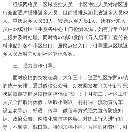
组织网格员、区域管控人员、小区物业人员对辖区进
行全面逐户摸排返乡人员，目前摸排从湖北省返乡人员82
人、重庆返乡人员33人、安康返乡人员1人。所有外来人
员由xx镇社区卫生服务中心上门检测体温，如有异常立即
上报并及时处理。同时将xx镇印发的《寻人启事》宣传资
料张贴到各个小区出口、居民点出入口，引导重点区域返
乡人员及时主动到社区登记备案。
三、强力宣传引导。
面对疫情的突发态势，大年三十，逍遥社区按照xx镇
的统一安排，通过微信公众号、朋友圈发布《关于新型冠
状病毒感染肺炎疫情防控倡议书》；正月初二，社区工作
人员全部取消休假，采取小喇叭、村村响、流动宣传车、
设立劝导点、标语、传单、微信等方式强力宣传防疫知
识、政府公告、网格化管控等内容。对街上行人进行劝
导，不聚集、戴口罩。特别加强小区、片区封闭管理，引