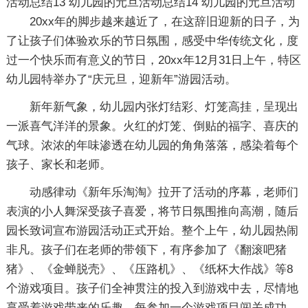
活动总结13
幼儿园的元旦活动总结14
幼儿园的元旦活动
20xx年的脚步越来越近了，在这辞旧迎新的日子，为
了让孩子们体验欢乐的节日氛围，感受中华传统文化，度
过一个快乐而有意义的节日，20xx年12月31日上午，特区
幼儿园特举办了“庆元旦，迎新年”游园活动。
新年新气象，幼儿园内张灯结彩、灯笼高挂，呈现出
一派喜气洋洋的景象。火红的灯笼、倒贴的福字、喜庆的
气球。浓浓的年味渗透在幼儿园的角角落落，感染着每个
孩子、家长和老师。
动感律动《新年乐淘淘》拉开了活动的序幕，老师们
表演的小人舞深受孩子喜爱，将节日氛围推向高潮，随后
园长致词宣布游园活动正式开始。整个上午，幼儿园热闹
非凡。孩子们在老师的带领下，有序参加了《翻滚吧猪
猪》、《金蝉脱壳》、《压路机》、《纸杯大作战》等8
个游戏项目。孩子们全神贯注的投入到游戏中去，尽情地
享受着游戏带来的乐趣，每参加一个游戏项目闯关成功，