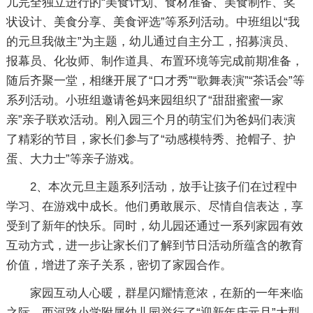
儿完全独立进行的“美食计划、食材准备、美食制作、奖
状设计、美食分享、美食评选”等系列活动。中班组以“我
的元旦我做主”为主题，幼儿通过自主分工，招募演员、
报幕员、化妆师、制作道具、布置环境等完成前期准备，
随后齐聚一堂，相继开展了“口才秀”“歌舞表演”“茶话会”等
系列活动。小班组邀请爸妈来园组织了“甜甜蜜蜜一家
亲”亲子联欢活动。刚入园三个月的萌宝们为爸妈们表演
了精彩的节目，家长们参与了“动感模特秀、抢帽子、护
蛋、大力士”等亲子游戏。
2、本次元旦主题系列活动，放手让孩子们在过程中
学习、在游戏中成长。他们勇敢展示、尽情自信表达，享
受到了新年的快乐。同时，幼儿园还通过一系列家园有效
互动方式，进一步让家长们了解到节日活动所蕴含的教育
价值，增进了亲子关系，密切了家园合作。
家园互动人心暖，群星闪耀情意浓，在新的一年来临
之际，西河路小学附属幼儿园举行了“迎新年庆元旦”大型